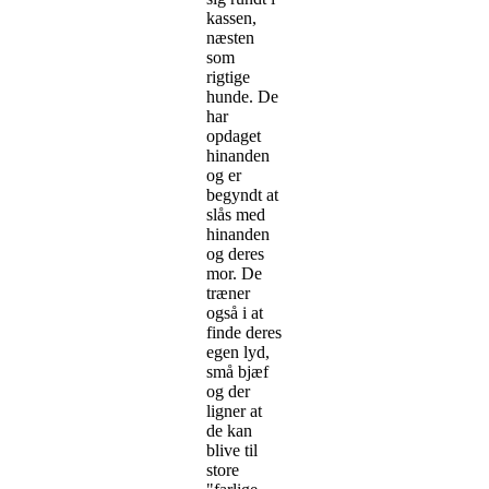
kassen,
næsten
som
rigtige
hunde. De
har
opdaget
hinanden
og er
begyndt at
slås med
hinanden
og deres
mor. De
træner
også i at
finde deres
egen lyd,
små bjæf
og der
ligner at
de kan
blive til
store