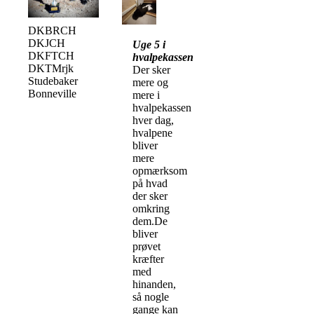
DKBRCH
DKJCH
Uge 5 i
DKFTCH
hvalpekassen
DKTMrjk
Der sker
Studebaker
mere og
Bonneville
mere i
hvalpekassen
hver dag,
hvalpene
bliver
mere
opmærksom
på hvad
der sker
omkring
dem.De
bliver
prøvet
kræfter
med
hinanden,
så nogle
gange kan