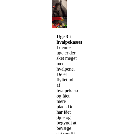
Uge 3 i
hvalpekassen
I denne
uge er der
sket meget
med
hvalpene.
De er
flyttet ud
af
hvalpekasse
og fået
mere
plads.De
har fået
øjne og
begyndt at
bevæge
sig rundt i