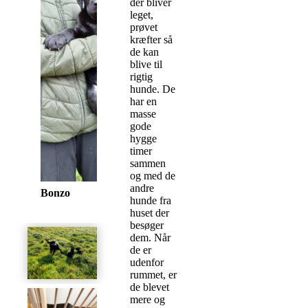
der bliver
leget,
prøvet
kræfter så
de kan
blive til
rigtig
hunde. De
har en
masse
gode
hygge
timer
sammen
og med de
andre
Bonzo
Bree
hunde fra
huset der
besøger
dem. Når
de er
udenfor
rummet, er
de blevet
mere og