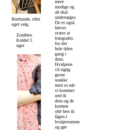
mere
modige og
alt skal
undersøges.
Burhunde, efter
De er også
eget valg.
blevet
svære at
Zombies
fotografer,
Kuldet 5
for der
uger
hele tiden
gang i
dem.
Hvalpene
vil rigtig
gerne
snakke
med os når
vi kommer
ned til
dem og de
komme
ofte hen til
lågen i
hvalperummet
og gør