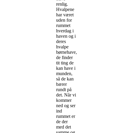
renlig.
Hvalpene
har været
uden for
rummet
hverdag i
haven og i
deres
hvalpe
børnehave,
de finder
tit ting de
kan have i
munden,
så de kan
bærer
rundt på
det. Når vi
kommer
ned og ser
ind
rummet er
de der
med det
samme og