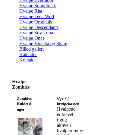
Hvalpe Evermoor
Hvalpe Soundtrack
Hvalpe Rita
Hvalpe Teen Wolf
Hvalpe Originals
Hvalpe Descendants
Hvalpe Soy Luna
Hvalpe Once
Hvalpe Violetta og Skam
Billed galleri
Kalender
Kontakt
Hvalpe
Zombies
Zombies
Uge 7 i
Kuldet 8
hvalpekassen
Hvalpene
uger
er blevet
rigtig
aktive i
hvalperummet,