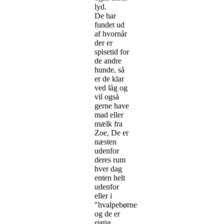
lyd.
De har
fundet ud
af hvornår
der er
spisetid for
de andre
hunde, så
er de klar
ved låg og
vil også
gerne have
mad eller
mælk fra
Zoe, De er
næsten
udenfor
deres rum
hver dag
enten helt
udenfor
eller i
"hvalpebørnehaven",
og de er
rigtig