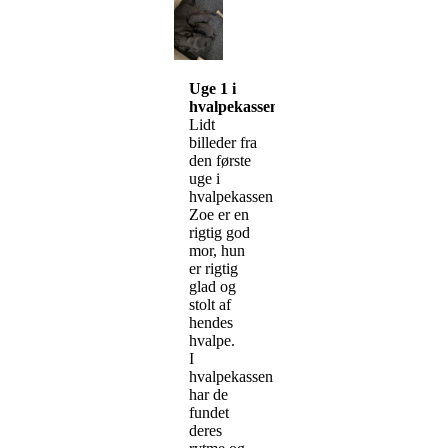
Uge 1 i
hvalpekassen
Lidt
billeder fra
den første
uge i
hvalpekassen
Zoe er en
rigtig god
mor, hun
er rigtig
glad og
stolt af
hendes
hvalpe.
I
hvalpekassen
har de
fundet
deres