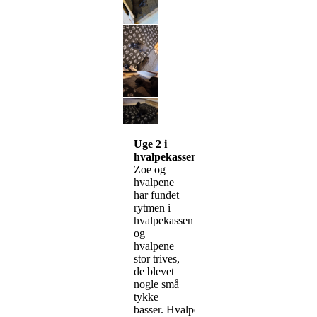
Uge 2 i
hvalpekassen
Zoe og
hvalpene
har fundet
rytmen i
hvalpekassen
og
hvalpene
stor trives,
de blevet
nogle små
tykke
basser. Hvalpene