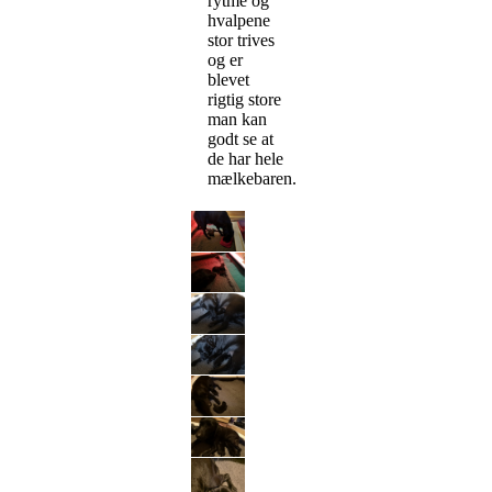
rytme og
hvalpene
stor trives
og er
blevet
rigtig store
man kan
godt se at
de har hele
mælkebaren.