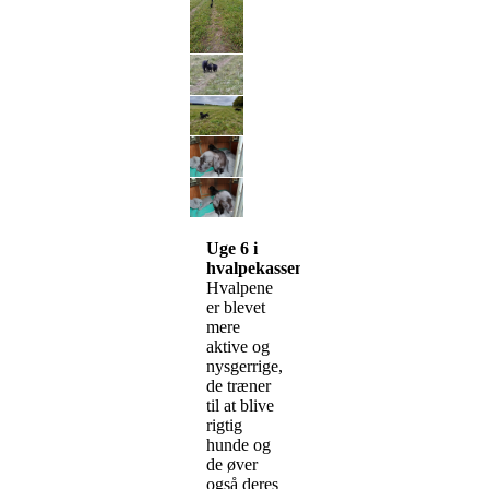
Uge 6 i
hvalpekassen
Hvalpene
er blevet
mere
aktive og
nysgerrige,
de træner
til at blive
rigtig
hunde og
de øver
også deres