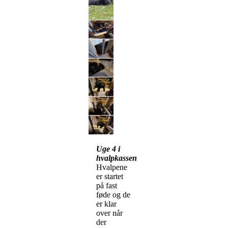
Uge 4 i
hvalpkassen
Hvalpene
er startet
på fast
føde og de
er klar
over når
der