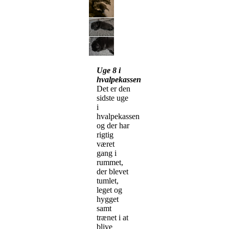
Uge 8 i
hvalpekassen
Det er den
sidste uge
i
hvalpekassen
og der har
rigtig
været
gang i
rummet,
der blevet
tumlet,
leget og
hygget
samt
trænet i at
blive