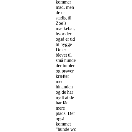
kommer
mad, men
de er
stadig til
Zoe´s
mælkebar,
hvor der
også er tid
til hygge
De er
blevet til
små hunde
der tumler
og prøver
kræfter
med
hinanden
og de har
nydt at de
har fået
mere
plads. Der
også
kommet
”hunde wc