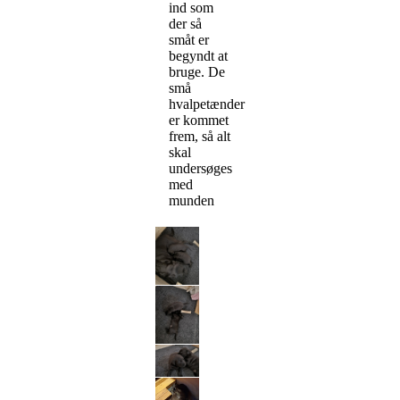
ind som
der så
småt er
begyndt at
bruge. De
små
hvalpetænder
er kommet
frem, så alt
skal
undersøges
med
munden