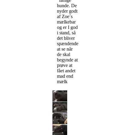
"farlige
hunde. De
nyder godt
af Zoe´s
mælkebar
og er I god
i stand, så
det bliver
spændende
at se når
de skal
begynde at
prøve at
fået andet
mad end
mælk