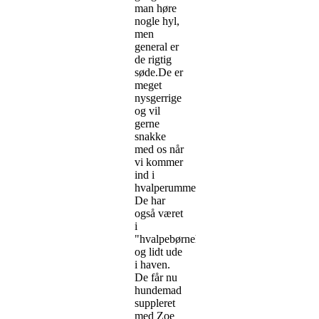
man høre
nogle hyl,
men
general er
de rigtig
søde.De er
meget
nysgerrige
og vil
gerne
snakke
med os når
vi kommer
ind i
hvalperummet.
De har
også været
i
"hvalpebørnehave"
og lidt ude
i haven.
De får nu
hundemad
suppleret
med Zoe