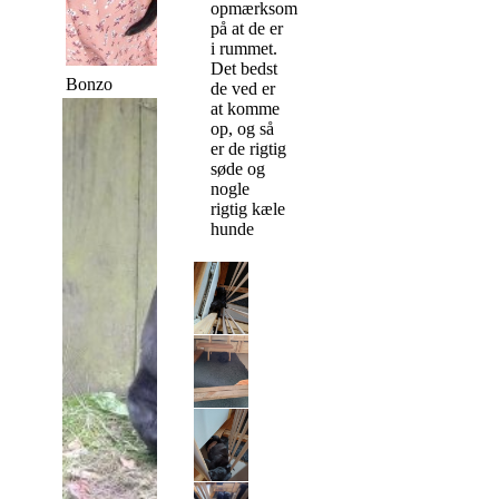
opmærksom
på at de er
i rummet.
Det bedst
Bonzo
Bree
de ved er
at komme
op, og så
er de rigtig
søde og
nogle
rigtig kæle
hunde