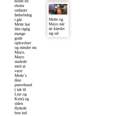
holde en
ekstra
ordinær
fødselsdag
Mette og
i går.
Mayo når
Mette har
de klæder
fået rigtig
sig ud
mange
gode
oplevelser
og minder med
Mayo.
Mayo
startede
med at
være
Mette´s
låne
prøvehund
( tak til
Lise og
Kent) og
siden
flyttede
hun ind