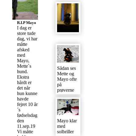
R.I.P Mayo
I dag er
store tude
dag, vi har
måtte
afsked
med
Mayo,
Mette`s
Sådan ses
hund.
Mette og
Ekstra
Mayo ofte
hårdt er
på
det når
prøverne
hun kunne
havde
fejret 10 år
´s
fødselsdag
den
Mayo klar
11.sep.19
med
Vi måtte
solbriller