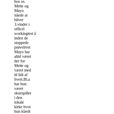
hos os.
Mette og
Mayo
nåede at
bliver
3.vinder i
officel
workingtest åbenklasse,
inden de
stoppede
prøvelivet
Mayo har
altid været
der for
Mette og
været med
til lidt af
hvert.Bl.a
har hun
været
skuespiller
i den
lokale
kirke hvor
hun klædt