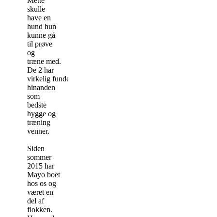
Mette
skulle
have en
hund hun
kunne gå
til prøve
og
træne med.
De 2 har
virkelig fundet
hinanden
som
bedste
hygge og
træning
venner.
Siden
sommer
2015 har
Mayo boet
hos os og
været en
del af
flokken.