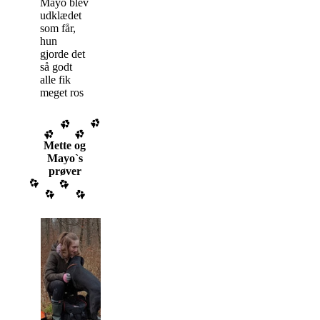
Mayo blev
udklædet
som får,
hun
gjorde det
så godt
alle fik
meget ros
Mette og
Mayo`s
prøver
Lykkesholm
den
18.02.2018
Mette og
Mayo på U-
Officiel