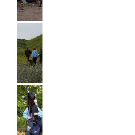
workingtest
Åben klasse
Bestået
Vigsø den
23.07.2017
Mette og
Mayo på
Officiel
workingtest
Åben klasse
ikke Bestået
Hadsund den
05.06.2017
Mette og
Mayo på
Officiel
workingtest
Åben klasse