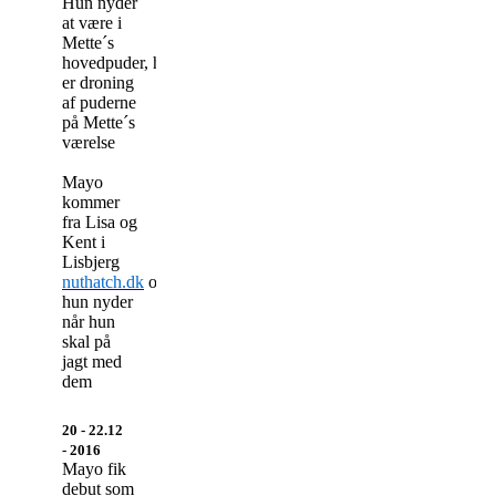
Hun nyder
at være i
Mette´s
hovedpuder, hun
er droning
af puderne
på Mette´s
værelse
Mayo
kommer
fra Lisa og
Kent i
Lisbjerg
nuthatch.dk
og
hun nyder
når hun
skal på
jagt med
dem
20 - 22.12
- 2016
Mayo fik
debut som