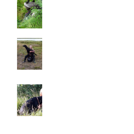
workingtest,
Begynder
klasse
Bestået
Vigsø den
19.07.2015
Mette og
Mayo på
Officiel
workingtest
Begynder
klasse
Bestået
Vigsø den
18.07.2015
Mette og
Mayo på B-
prøve
Begynder
klasse
Fjellerup den