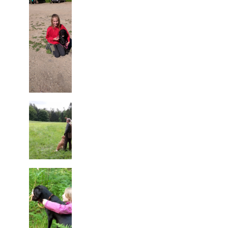
Fjellerup den
11.06.2016
Mette og
Mayo på U-
Officiel
workingtest,
Åben klasse
6.vinder
Mossø den
29.05.2016
Mette og
Mayo på
Officiel
workingtest
Åben klasse
Ikke Bestået
Fussingø den
05.09.2015
Mette og
Mayo på U-
Officiel