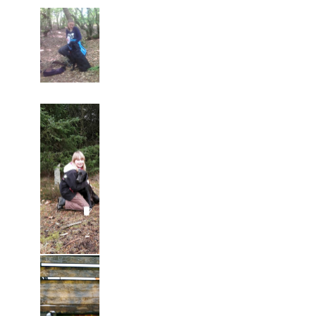
13.06.2015
Mette og
Mayo på U-
Officiel
workingtest,
Begynder
klasse
6.vinder
Marbæk
07.02.2015
Mette og
Mayo på C-
prøve i
begynder
klassen
fik en 1.
præmier
Nordjylland
25.01.2015
Mette og