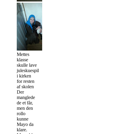
Mettes
klasse
skulle lave
juleskuespil
i kirken
for resten
af skolen
Der
manglede
de et får,
men den
rollo
kunne
Mayo da
klare.