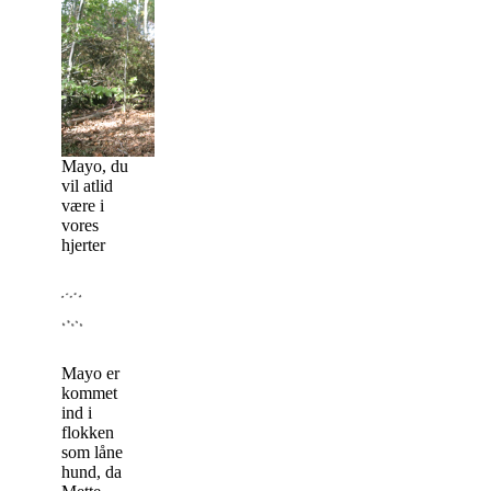
Mayo, du
vil atlid
være i
vores
hjerter
Mayo er
kommet
ind i
flokken
som låne
hund, da