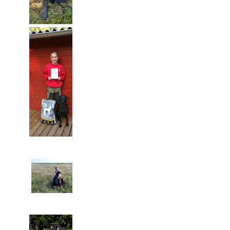
Ikke Bestået
Læsø den
03.09.2016
Mette og
Mayo på
Officiel
workingtest
Åben klasse
3. vinder
Vigsø den
24.07.2016
Mette og
Mayo på
Officiel
workingtest
Åben klasse
Bestået