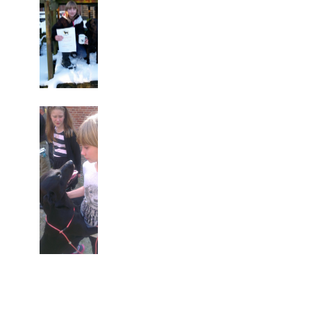
Mayo på U-
officiel
workingtest,
Begynder
klasse
2.vinder
Fussingø den
06.09.2014
Mette og
Mayo på U-
Officiel
workingtest,
Begynder
klasse
Bestået